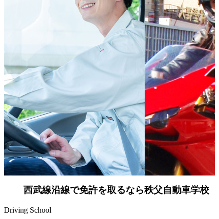
Chichibu
特急で池袋から約80分
西武線沿線で
免許を取るなら
秩父自動車学校
Driving
School