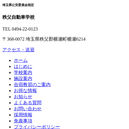
コ
ペ
埼玉県公安委員会指定
ン
ー
テ
ジ
秩父自動車学校
ン
の
ツ
先
TEL
0494-22-0123
本
頭
〒368-0072 埼玉県秩父郡横瀬町横瀬6214
文
へ
の
戻
アクセス・送迎
先
る
頭
現
ホーム
へ
在
はじめに
戻
の
学校案内
る
ペ
施設案内
ー
合宿教習のご案内
ジ
お得な情報
お知らせ
よくある質問
お問い合わせ
採用情報
免責事項
プライバシーポリシー