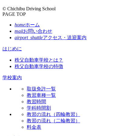
© Chichibu Driving School
PAGE TOP
home
ホーム
mail
お問い合わせ
airport_shuttle
アクセス・送迎案内
はじめに
秩父自動車学校とは？
秩父自動車学校の特徴
学校案内
取扱免許一覧
教習車種一覧
教習時間
学科時間割
教習の流れ（四輪教習）
教習の流れ（二輪教習）
料金表