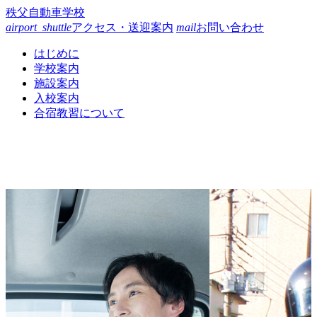
コ
秩父自動車学校
ン
airport_shuttle
アクセス・送迎案内
mail
お問い合わせ
テ
はじめに
ン
学校案内
ツ
施設案内
本
入校案内
文
合宿教習について
へ
ス
キ
ッ
プ