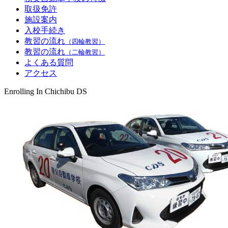
取扱免許
施設案内
入校手続き
教習の流れ
（四輪教習）
教習の流れ
（二輪教習）
よくある質問
アクセス
Enrolling In Chichibu DS